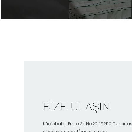
BİZE ULAŞIN
Küçükbalıklı, Emre Sk. No:22, 16250 Demirt
Osb/Osmangazi/Bursa, Turkey