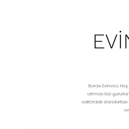
EVİ
Burası Evinesa, Hoş 
artması bizi gururlan
sektördeki standartlar
ve