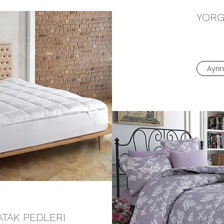
YORG
Ayrınt
ATAK PEDLERI