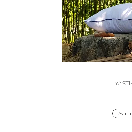
YASTI
Ayrıntıl